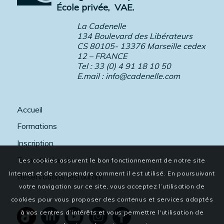
École privée,
VAE.
La Cadenelle
134 Boulevard des Libérateurs
CS 80105- 13376 Marseille cedex
12 – FRANCE
Tel : 33 (0) 4 91 18 10 50
E.mail :
info@cadenelle.com
Accueil
Formations
Inscription
Taux de réussite
Les cookies assurent le bon fonctionnement de notre site
Internet et de comprendre comment il est utilisé. En poursuivant
Réservations restaurant
votre navigation sur ce site, vous acceptez l’utilisation de
cookies pour vous proposer des contenus et services adaptés
à vos centres d’intérêts et vous permettre l'utilisation de