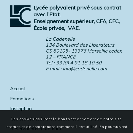
Lycée polyvalent privé sous contrat
avec l’Etat,
Enseignement supérieur, CFA, CFC,
École privée,
VAE.
La Cadenelle
134 Boulevard des Libérateurs
CS 80105- 13376 Marseille cedex
12 – FRANCE
Tel : 33 (0) 4 91 18 10 50
E.mail :
info@cadenelle.com
Accueil
Formations
Inscription
Taux de réussite
Les cookies assurent le bon fonctionnement de notre site
Internet et de comprendre comment il est utilisé. En poursuivant
Réservations restaurant