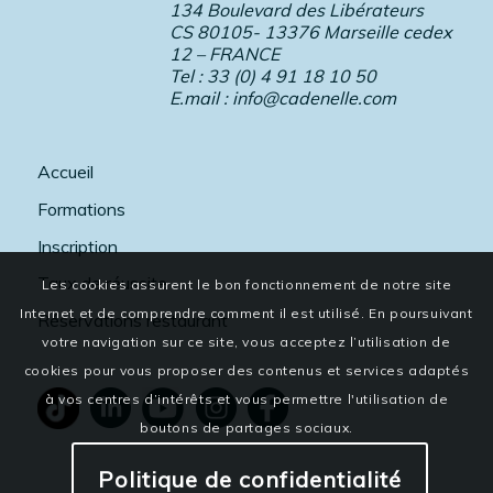
134 Boulevard des Libérateurs
CS 80105- 13376 Marseille cedex
12 – FRANCE
Tel : 33 (0) 4 91 18 10 50
E.mail :
info@cadenelle.com
Accueil
Formations
Inscription
Taux de réussite
Les cookies assurent le bon fonctionnement de notre site
Internet et de comprendre comment il est utilisé. En poursuivant
Réservations restaurant
votre navigation sur ce site, vous acceptez l’utilisation de
cookies pour vous proposer des contenus et services adaptés
à vos centres d’intérêts et vous permettre l'utilisation de
boutons de partages sociaux.
Politique de confidentialité