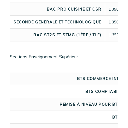
BAC PRO CUISINE ET CSR
1 350 €
SECONDE GÉNÉRALE ET TECHNOLOGIQUE
1 350 €
BAC ST2S ET STMG (1ÈRE / TLE)
1 350€
Sections Enseignement Supérieur
BTS COMMERCE INTERN
BTS COMPTABILITÉ
REMISE À NIVEAU POUR BTS DI
BTS DI