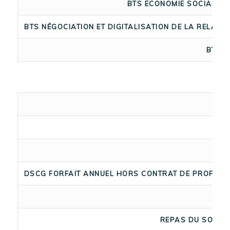
BTS ECONOMIE SOCIALE F
BTS NÉGOCIATION ET DIGITALISATION DE LA RELATIO
BTS T
DSCG FORFAIT ANNUEL HORS CONTRAT DE PROFESSI
REPAS DU SOIR +