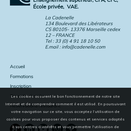
École privée,
VAE.
La Cadenelle
134 Boulevard des Libérateurs
CS 80105- 13376 Marseille cedex
12 – FRANCE
Tel : 33 (0) 4 91 18 10 50
E.mail :
info@cadenelle.com
Accueil
Formations
Inscription
Taux de réussite
Les cookies assurent le bon fonctionnement de notre site
Internet et de comprendre comment il est utilisé. En poursuivant
Réservations restaurant
votre navigation sur ce site, vous acceptez l’utilisation de
cookies pour vous proposer des contenus et services adaptés
à vos centres d’intérêts et vous permettre l'utilisation de