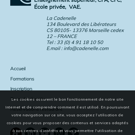
École privée,
VAE.
La Cadenelle
134 Boulevard des Libérateurs
CS 80105- 13376 Marseille cedex
12 – FRANCE
Tel : 33 (0) 4 91 18 10 50
E.mail :
info@cadenelle.com
Accueil
Formations
Inscription
Taux de réussite
Les cookies assurent le bon fonctionnement de notre site
Internet et de comprendre comment il est utilisé. En poursuivant
Réservations restaurant
votre navigation sur ce site, vous acceptez l’utilisation de
cookies pour vous proposer des contenus et services adaptés
à vos centres d’intérêts et vous permettre l'utilisation de