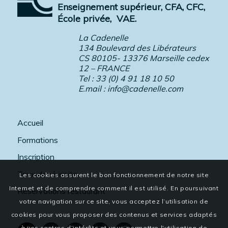
Enseignement supérieur, CFA, CFC,
École privée,
VAE.
La Cadenelle
134 Boulevard des Libérateurs
CS 80105- 13376 Marseille cedex
12 – FRANCE
Tel : 33 (0) 4 91 18 10 50
E.mail :
info@cadenelle.com
Accueil
Formations
Inscription
Taux de réussite
Les cookies assurent le bon fonctionnement de notre site
Internet et de comprendre comment il est utilisé. En poursuivant
Réservations restaurant
votre navigation sur ce site, vous acceptez l’utilisation de
cookies pour vous proposer des contenus et services adaptés
à vos centres d’intérêts et vous permettre l'utilisation de