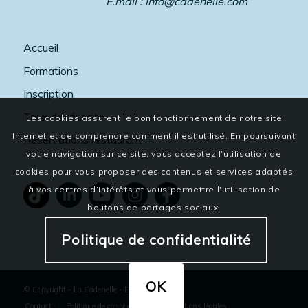
E.mail :
info@cadenelle.com
Accueil
Formations
Inscription
Taux de réussite
Les cookies assurent le bon fonctionnement de notre site
Internet et de comprendre comment il est utilisé. En poursuivant
Réservations restaurant
votre navigation sur ce site, vous acceptez l’utilisation de
cookies pour vous proposer des contenus et services adaptés
à vos centres d’intérêts et vous permettre l'utilisation de
boutons de partages sociaux.
Politique de confidentialité
OK
© Copyright - La Cadenelle
-
Dixi
Contact
Politique de confidentialité
Mentions légales