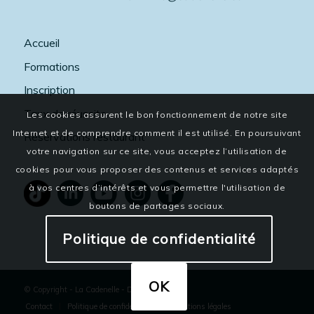
Accueil
Formations
Inscription
Taux de réussite
Les cookies assurent le bon fonctionnement de notre site
Internet et de comprendre comment il est utilisé. En poursuivant
Réservations restaurant
votre navigation sur ce site, vous acceptez l’utilisation de
cookies pour vous proposer des contenus et services adaptés
à vos centres d’intérêts et vous permettre l'utilisation de
boutons de partages sociaux.
Politique de confidentialité
OK
© Copyright - La Cadenelle
-
Dixi
Contact
Politique de confidentialité
Mentions légales