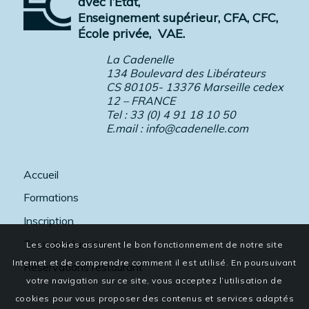
avec l’Etat,
Enseignement supérieur, CFA, CFC,
École privée,
VAE.
La Cadenelle
134 Boulevard des Libérateurs
CS 80105- 13376 Marseille cedex
12 – FRANCE
Tel : 33 (0) 4 91 18 10 50
E.mail :
info@cadenelle.com
Accueil
Formations
Inscription
Taux de réussite
Les cookies assurent le bon fonctionnement de notre site
Internet et de comprendre comment il est utilisé. En poursuivant
Réservations restaurant
votre navigation sur ce site, vous acceptez l’utilisation de
cookies pour vous proposer des contenus et services adaptés