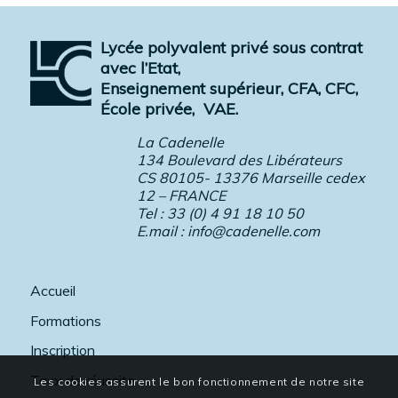
Lycée polyvalent privé sous contrat
avec l’Etat,
Enseignement supérieur, CFA, CFC,
École privée,
VAE.
La Cadenelle
134 Boulevard des Libérateurs
CS 80105- 13376 Marseille cedex
12 – FRANCE
Tel : 33 (0) 4 91 18 10 50
E.mail :
info@cadenelle.com
Accueil
Formations
Inscription
Taux de réussite
Les cookies assurent le bon fonctionnement de notre site