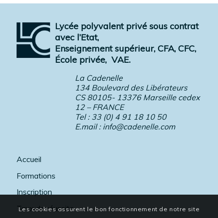
Lycée polyvalent privé sous contrat
avec l’Etat,
Enseignement supérieur, CFA, CFC,
École privée,
VAE.
La Cadenelle
134 Boulevard des Libérateurs
CS 80105- 13376 Marseille cedex
12 – FRANCE
Tel : 33 (0) 4 91 18 10 50
E.mail :
info@cadenelle.com
Accueil
Formations
Inscription
Taux de réussite
Les cookies assurent le bon fonctionnement de notre site