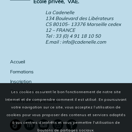
École privée,
VAE.
La Cadenelle
134 Boulevard des Libérateurs
CS 80105- 13376 Marseille cedex
12 – FRANCE
Tel : 33 (0) 4 91 18 10 50
E.mail :
info@cadenelle.com
Accueil
Formations
Inscription
Taux de réussite
Les cookies assurent le bon fonctionnement de notre site
Internet et de comprendre comment il est utilisé. En poursuivant
Réservations restaurant
votre navigation sur ce site, vous acceptez l’utilisation de
cookies pour vous proposer des contenus et services adaptés
à vos centres d’intérêts et vous permettre l'utilisation de
boutons de partages sociaux.