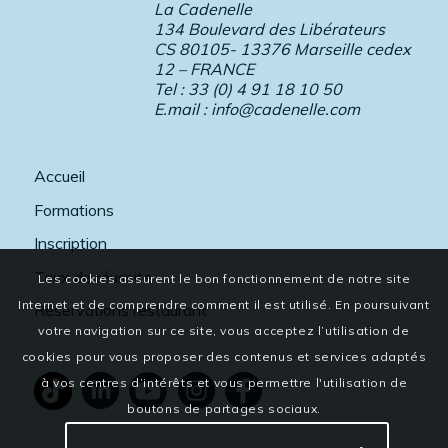
La Cadenelle
134 Boulevard des Libérateurs
CS 80105- 13376 Marseille cedex
12 – FRANCE
Tel : 33 (0) 4 91 18 10 50
E.mail :
info@cadenelle.com
Accueil
Formations
Inscription
Taux de réussite
Les cookies assurent le bon fonctionnement de notre site
Internet et de comprendre comment il est utilisé. En poursuivant
Réservations restaurant
votre navigation sur ce site, vous acceptez l’utilisation de
cookies pour vous proposer des contenus et services adaptés
à vos centres d’intérêts et vous permettre l'utilisation de
boutons de partages sociaux.