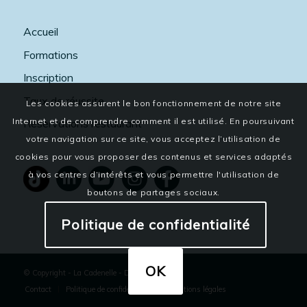
Accueil
Formations
Inscription
Taux de réussite
Les cookies assurent le bon fonctionnement de notre site
Internet et de comprendre comment il est utilisé. En poursuivant
Réservations restaurant
votre navigation sur ce site, vous acceptez l’utilisation de
cookies pour vous proposer des contenus et services adaptés
à vos centres d’intérêts et vous permettre l'utilisation de
boutons de partages sociaux.
Politique de confidentialité
OK
© Copyright - La Cadenelle
-
Dixi
Contact
Politique de confidentialité
Mentions légales